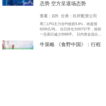
态势 空方呈退场态势
查看：
225
分类：
杠杆配资公司
周二LPG主力合约收跌5.6%，收盘报
6339元/吨。 当日持仓为50737手，较前
一交易日减少3099手。 日内资金流出
2.18亿元。 多空持仓： 今日前20....
牛策略 《食野中国》：行程
近100万公里的中国原产地寻
味
查看：
164
分类：
杠杆配资公司
这是一场历时3年、行程近100万公里的
田野寻味。 作者深入食材的“原产地秘
境”，解密风土赋予味道的终极密码；对
话非遗代表性传承人与在地农人，记录
同花顺配资 国产手机集体涨
即将消逝的农耕智....