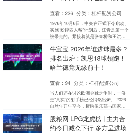
查看：
226
分类：
杠杆配资公司
1976年10月6日，中央在正式下令启动、
实施“粉碎四人帮”计划后，江青是第一个
被带走的。紧接着就是张春桥和王洪文
相继落网，而下一个就是姚文元。 据
牛宝宝 2026年谁进球最多？
悉，负责抓捕....
排名出炉：凯恩18球领跑！
哈兰德竟无缘前十！
查看：
94
分类：
杠杆配资公司
当人们还在讨论欧洲金靴之争时，一份
更"真实"的射手榜已经悄然出炉。 2026
自然年开年至今，横跨俱乐部与国家队
赛事，一批高效射手正在刷新人们的认
股粮网 LPG龙虎榜 | 主力合
知。令人意外的....
约今日减仓下行 多方呈进场