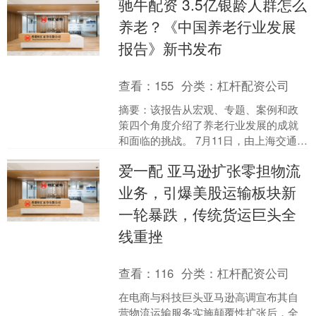
驰牛配资 3.5亿银龄人群怎么
建....
养老？《中国养老行业发展
报告》新书发布
查看：
155
分类：
杠杆配资公司
摘要：该报告从宏观、专题、案例和政
策四个角度介绍了养老行业发展的成就
和面临的挑战。 7月11日，由上海交通大
学特聘教授、上海交通大学行业研究院
爱一配 亚马逊扩张零担物流
养老行业研究团队首....
业务，引爆美股运输板块新
一轮暴跌，传统货运巨头全
线重挫
查看：
116
分类：
杠杆配资公司
在电商与科技巨头亚马逊高调宣布其自
营物流运输服务实施颠覆性扩张后，全