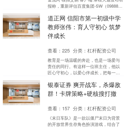
报称，重新评估百度集团-SW（09888）
的业务架构。小摩将百度港股目标价由
道正网 信阳市第一初级中学
19....
教师张伟：育人守初心 筑梦
伴成长
查看：
225
分类：
杠杆配资公司
教育是一场温暖的奔赴，也是一场爱与
责任的同行。有这样一位班主任，他以
匠心守初心，以爱心伴成长，把每一位
学生当作独一无二的种子，用耐心浇
银泰证券 爽开战车，杀爆敌
灌、用细心呵护、用真心陪伴....
群！卡牌策略+硬核搜打撤
查看：
157
分类：
杠杆配资公司
《末日车队》是一款以僵尸末日为背景
的开放世界生存角色扮演游戏，结合了