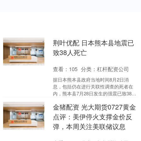
荆叶优配 日本熊本县地震已
致38人死亡
查看：
105
分类：
杠杆配资公司
据日本熊本县政府当地时间8月2日消
息，包括仍在进行关联性调查的死者在
内，熊本县7月28日发生的强震已致38人
死亡。 据中国地震台网正式测定，当地
金猪配资 光大期货0727黄金
时间7月28日1....
点评：美伊停火支撑金价反
弹，本周关注美联储议息