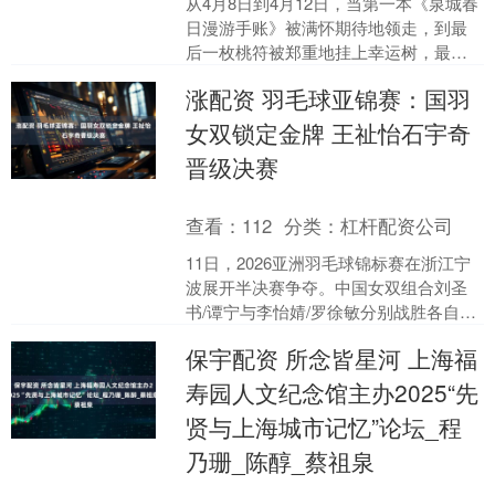
从4月8日到4月12日，当第一本《泉城春
日漫游手账》被满怀期待地领走，到最
后一枚桃符被郑重地挂上幸运树，最后
一份限定礼盒被开心地抱回家，“福彩送
涨配资 羽毛球亚锦赛：国羽
福开往春天的地铁....
女双锁定金牌 王祉怡石宇奇
晋级决赛
查看：
112
分类：
杠杆配资公司
11日，2026亚洲羽毛球锦标赛在浙江宁
波展开半决赛争夺。中国女双组合刘圣
书/谭宁与李怡婧/罗徐敏分别战胜各自对
手，成功会师决赛，提前为中国羽毛球
保宇配资 所念皆星河 上海福
队包揽本届亚锦....
寿园人文纪念馆主办2025“先
贤与上海城市记忆”论坛_程
乃珊_陈醇_蔡祖泉