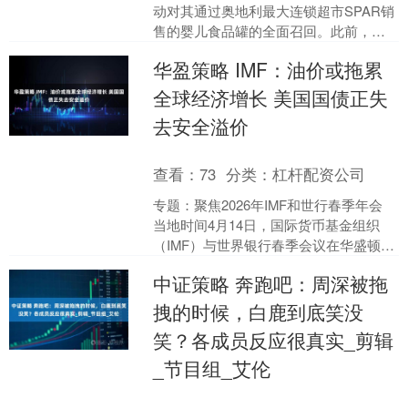
动对其通过奥地利最大连锁超市SPAR销
售的婴儿食品罐的全面召回。此前，公
司担心这可能会对产品安全认知和品牌
华盈策略 IMF：油价或拖累
信任产生重大影响。问....
全球经济增长 美国国债正失
去安全溢价
查看：
73
分类：
杠杆配资公司
专题：聚焦2026年IMF和世行春季年会
当地时间4月14日，国际货币基金组织
（IMF）与世界银行春季会议在华盛顿拉
开帷幕。新浪财经在现场注意到，IMF总
中证策略 奔跑吧：周深被拖
裁格奥....
拽的时候，白鹿到底笑没
笑？各成员反应很真实_剪辑
_节目组_艾伦