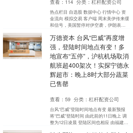
查看：
114
分类：
杠杆配资公司
热点栏目 自选股 数据中心 行情中心 资
金流向 模拟交易 客户端 周末美伊传来缓
和信号，美国暂停对伊空袭，伊朗表示
对等停止冲突。周一早盘现货黄金反
万德资本 台风“巴威”再度增
弹，涨超1%。....
强，登陆时间地点有变！多
地宣布“五停”，沪杭机场取消
航班超400架次！实探宁德永
辉超市：晚上8时大部分蔬菜
已售罄
查看：
59
分类：
杠杆配资公司
台风“巴威”登陆时间地点有变 最新预报
将“巴威”登陆时间 由此前的11日晚上 调
整为12日凌晨 登陆区间也相应 由福建福
清至浙江温岭一带 调整为 浙江台州至福