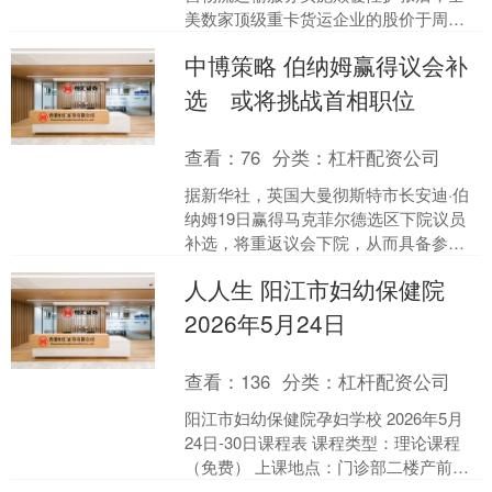
美数家顶级重卡货运企业的股价于周三
遭遇断崖式暴跌。 老牌零担货运巨头奥
中博策略 伯纳姆赢得议会补
德米尼恩货运（Old ....
选 或将挑战首相职位
查看：
76
分类：
杠杆配资公司
据新华社，英国大曼彻斯特市长安迪·伯
纳姆19日赢得马克菲尔德选区下院议员
补选，将重返议会下院，从而具备参与
工党党魁竞争、进而角逐首相职位的条
人人生 阳江市妇幼保健院
件。 举报 相关阅读....
2026年5月24日
查看：
136
分类：
杠杆配资公司
阳江市妇幼保健院孕妇学校 2026年5月
24日-30日课程表 课程类型：理论课程
（免费） 上课地点：门诊部二楼产前门
诊孕妇学校 日期时间课程讲课老师5.26