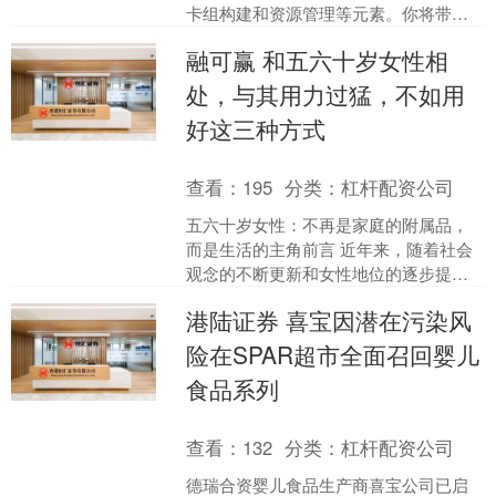
卡组构建和资源管理等元素。你将带领
一群幸存者穿越广阔的废土，驾驶房车
融可赢 和五六十岁女性相
探索充满战利品与危机的世....
处，与其用力过猛，不如用
好这三种方式
查看：
195
分类：
杠杆配资公司
五六十岁女性：不再是家庭的附属品，
而是生活的主角前言 近年来，随着社会
观念的不断更新和女性地位的逐步提
升，越来越多的人开始关注五六十岁女
港陆证券 喜宝因潜在污染风
性群体。这个年龄段的女性....
险在SPAR超市全面召回婴儿
食品系列
查看：
132
分类：
杠杆配资公司
德瑞合资婴儿食品生产商喜宝公司已启