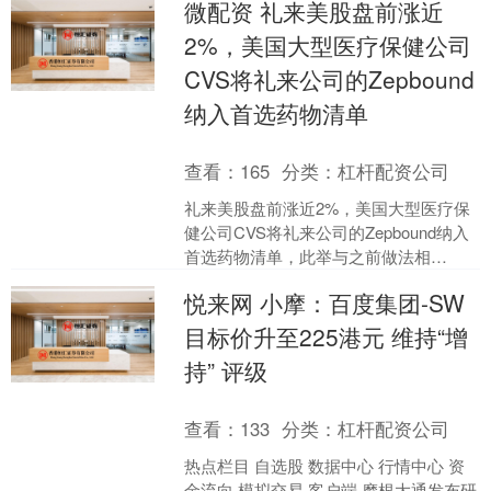
微配资 礼来美股盘前涨近
寞，根本不知道导师....
2%，美国大型医疗保健公司
CVS将礼来公司的Zepbound
纳入首选药物清单
查看：
165
分类：
杠杆配资公司
礼来美股盘前涨近2%，美国大型医疗保
健公司CVS将礼来公司的Zepbound纳入
首选药物清单，此举与之前做法相
反。....
悦来网 小摩：百度集团-SW
目标价升至225港元 维持“增
持” 评级
查看：
133
分类：
杠杆配资公司
热点栏目 自选股 数据中心 行情中心 资
金流向 模拟交易 客户端 摩根大通发布研