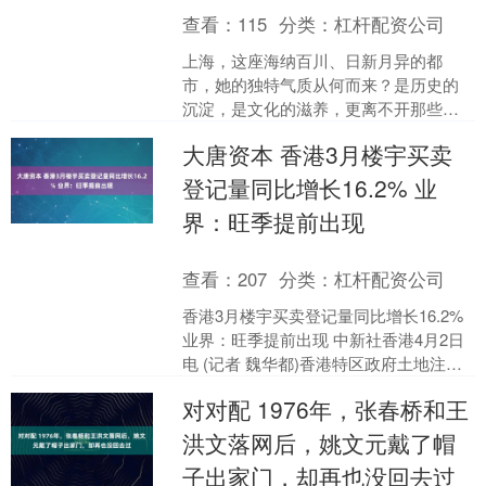
查看：
115
分类：
杠杆配资公司
上海，这座海纳百川、日新月异的都
市，她的独特气质从何而来？是历史的
沉淀，是文化的滋养，更离不开那些曾
经在此奋斗、思考、创造，并将精神深
大唐资本 香港3月楼宇买卖
深烙印在城市肌理中的先贤人....
登记量同比增长16.2% 业
界：旺季提前出现
查看：
207
分类：
杠杆配资公司
香港3月楼宇买卖登记量同比增长16.2%
业界：旺季提前出现 中新社香港4月2日
电 (记者 魏华都)香港特区政府土地注册
处2日表示，3月送交土地注册处注册的
对对配 1976年，张春桥和王
所有....
洪文落网后，姚文元戴了帽
子出家门，却再也没回去过