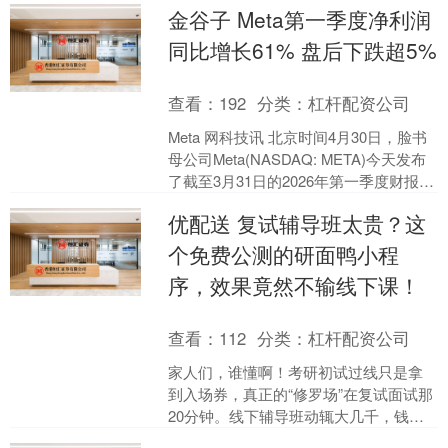
金谷子 Meta第一季度净利润
周二....
同比增长61% 盘后下跌超5%
查看：
192
分类：
杠杆配资公司
Meta 网科技讯 北京时间4月30日，脸书
母公司Meta(NASDAQ: META)今天发布
了截至3月31日的2026年第一季度财报。
财报显示，Meta第一季....
优配送 复试辅导班太贵？这
个免费公测的研面鸭小程
序，效果竟然不输线下课！
查看：
112
分类：
杠杆配资公司
家人们，谁懂啊！考研初试过线只是拿
到入场券，真正的“修罗场”在复试面试那
20分钟。线下辅导班动辄大几千，钱包
直接瘪掉；自己对着镜子练，练了个寂