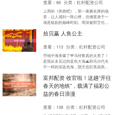
查看：
86
分类：
杠杆配资公司
上周的《奔跑吧》，那一幕撕名牌的场
景，让人感到一阵心悸，仿佛置身于一
场悬疑剧的巅峰时刻。周深被郭艾伦一
把抓起，连同他的身体和尊严，被拖曳
拾贝赢 人鱼公主
了十几米，衣服不堪重负地....
查看：
113
分类：
杠杆配资公司
🥹地中海美爆了💙马特鲁真的太美了！
是我从未见过的蓝色大海🌊和马尔代夫
不一样的深蓝色海，阴天也巨美虽然风
很大还被雨追着打！依旧震撼🫪感觉那边
富邦配资 收官啦！这趟“开往
的人都蛮好的很淳朴价格....
春天的地铁”，载满了福彩公
益的春日浪漫
查看：
138
分类：
杠杆配资公司