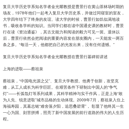
复旦大学历史学系知名学者金光耀教授是曹景行在黄山茶林场时期的
场友，1978年他们一起考入复旦大学历史系，并做过同寝室的室友，
大学四年结下了终身的友谊。读大学的时候，曹景行如饥似渴地读
书，吸收各学科的知识。当同学们都在读中国通史课的教材时，曹景
行在读《资治通鉴》，其古文能力和阅读的毅力可见一斑。退休以
后，曹景行依然会把阅读的重要内容发在朋友圈内，一天能发一两百
条之多。“每活一天，他都把自己的光发出来，没有任何遗憾。”
复旦大学历史学系知名学者金光耀教授在曹景行墓碑前讲述
上海的进取——蔡祖泉
蔡祖泉，“中国电光源之父”、复旦大学教授。他勇于创新，攻坚克
难，从工人成长为科学巨匠。在艰苦条件下研制出中国人的“争气
灯”——长弧氙灯等系列成果，其科学精神与实干作风，正是上海“敢
为人先、锐意进取”城市品格的生动体现。2009年7月，蔡祖泉入住上
海福寿园，其墓志铭“难舍落夕阳，追思叠碧霄”， 彰显了他终其一生
一心为国、刻苦拼搏，照亮了新中国发展的前行道路的伟大的人生历
程。