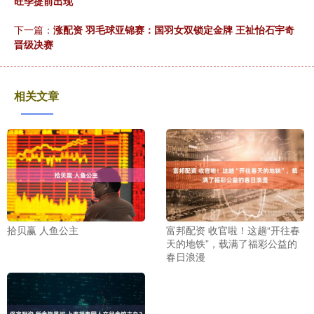
旺季提前出现
下一篇：
涨配资 羽毛球亚锦赛：国羽女双锁定金牌 王祉怡石宇奇
晋级决赛
相关文章
拾贝赢 人鱼公主
富邦配资 收官啦！这趟“开往春
天的地铁”，载满了福彩公益的
春日浪漫