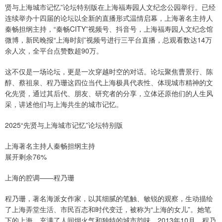
贤与上海城市记忆”论坛特别版在上海福寿园人文纪念公园举行。已经
连续举办十四届的论坛以全新的直播形式温情启幕，上海著名主持人
秦畅担纲主持，“秦畅CITY”视频号、抖音号，上海福寿园人文纪念馆
微博，新民晚报“上海时刻”视频号进行三平台直播，总观看数达14万
余人次，全平台点赞数超90万。
这不仅是一场论坛，更是一次穿越时空的对话。论坛聚焦曹景行、陈
醇、蔡祖泉、程乃珊这四位当代上海极具代表性、体现城市精神的文
化先贤，通过其后代、朋友、研究者的分享，立体还原他们的人生风
采，讲述他们与上海共生的城市记忆。
2025“先贤与上海城市记忆”论坛特别版
上海著名主持人秦畅担纲主持
展开剩余76%
上海的腔调——程乃珊
程乃珊，著名海派女作家，以其细腻的笔触、敏锐的观察，生动描绘
了上海弄堂生活、市民百态和时代变迁，被称为“上海的女儿”。她笔
下的上海，充满了人间烟火气和独特的城市韵味。2013年10月，程乃