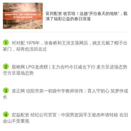
富邦配资 收官啦！这趟“开往春天的地铁”，载
满了福彩公益的春日浪漫
1
​对对配 1976年，张春桥和王洪文落网后，姚文元戴了帽子出
家门，却再也没回去过
2
​股粮网 LPG龙虎榜 | 主力合约今日减仓下行 多方呈进场态势
空方呈退场态势
3
​道正网 信阳市第一初级中学教师张伟：育人守初心 筑梦伴成
长
4
​宏益配资 经纪公司官宣：中国男篮国手王俊杰申请转校 在旧
金山不受重视