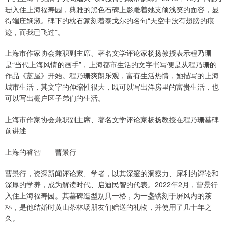
珊入住上海福寿园，典雅的黑色石碑上影雕着她支颌浅笑的面容，显
得端庄娴淑。碑下的枕石篆刻着泰戈尔的名句“天空中没有翅膀的痕
迹，而我已飞过”。
上海市作家协会兼职副主席、著名文学评论家杨扬教授表示程乃珊
是“当代上海风情的画手”，上海都市生活的文字书写便是从程乃珊的
作品《蓝屋》开始。程乃珊爽朗乐观，富有生活热情，她描写的上海
城市生活，其文字的伸缩性很大，既可以写出洋房里的富贵生活，也
可以写出棚户区子弟们的生活。
上海市作家协会兼职副主席、著名文学评论家杨扬教授在程乃珊墓碑
前讲述
上海的睿智——曹景行
曹景行，资深新闻评论家、学者，以其深邃的洞察力、犀利的评论和
深厚的学养，成为解读时代、启迪民智的代表。2022年2月，曹景行
入住上海福寿园。其墓碑造型别具一格，为一盏镌刻于屏风内的茶
杯，是他结婚时黄山茶林场朋友们赠送的礼物，并使用了几十年之
久。