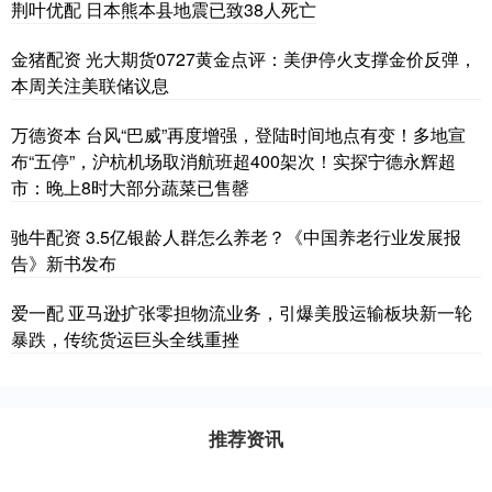
荆叶优配 日本熊本县地震已致38人死亡
金猪配资 光大期货0727黄金点评：美伊停火支撑金价反弹，
本周关注美联储议息
万德资本 台风“巴威”再度增强，登陆时间地点有变！多地宣
布“五停”，沪杭机场取消航班超400架次！实探宁德永辉超
市：晚上8时大部分蔬菜已售罄
驰牛配资 3.5亿银龄人群怎么养老？《中国养老行业发展报
告》新书发布
爱一配 亚马逊扩张零担物流业务，引爆美股运输板块新一轮
暴跌，传统货运巨头全线重挫
推荐资讯