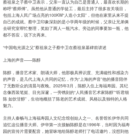
蔡祖泉之子蔡中卫表示，父亲一直认为自己是普通人，最喜欢长期的
称呼“蔡师傅”。虽然他从普通的学徒工，最后主持了很多攻关项目，
包括上海人民广场点亮的100KW“人造小太阳”，但他在家里从来不提
自己的成就。蔡中卫印象深刻的是小学两年级的时候，父亲让兄弟俩
去研究室帮忙整理，奖励了两人一瓶汽水。旁边的同事要加一瓶，他
都不答应，说下次再来。
“中国电光源之父”蔡祖泉之子蔡中卫在蔡祖泉墓碑前讲述
上海的声音——陈醇
陈醇，播音艺术家、朗诵大师，他那极具辨识度、充满磁性和感染力
的声音，是几代上海人共同的记忆，作为“上海的声音”他的播音陪伴
了无数听众的清晨与夜晚。2025年3月，陈醇入住上海福寿园。其纪
念像西装笔挺、目光深邃，一旁镌刻的“人民播音艺术家陈醇”“听君细
陈 如饮甘醇”，生动地概括了陈老的艺术成就、风格以及独特的人格
魅力。
主持人秦畅与上海福寿园人文纪念馆创始人之一、名誉馆长伊华共同
追忆这位播音大师。伊华第一次接触陈醇是在1996年，当时因为福寿
园的宣传片需要配音，她冒昧地给陈醇老师打了电话邀约，没想到他