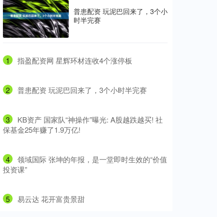
普患配资 玩泥巴回来了，3个小
时半完赛
1
​指盈配资网 星辉环材连收4个涨停板
2
​普患配资 玩泥巴回来了，3个小时半完赛
3
​KB资产 国家队“神操作”曝光: A股越跌越买! 社
保基金25年赚了1.9万亿!
4
​领域国际 张坤的年报，是一堂即时生效的“价值
投资课”
5
​易云达 花开富贵景甜