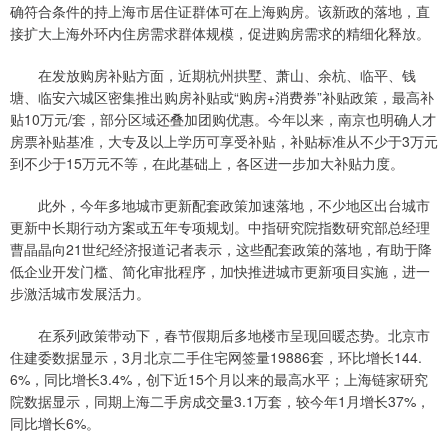
确符合条件的持上海市居住证群体可在上海购房。该新政的落地，直
接扩大上海外环内住房需求群体规模，促进购房需求的精细化释放。
在发放购房补贴方面，近期杭州拱墅、萧山、余杭、临平、钱
塘、临安六城区密集推出购房补贴或“购房+消费券”补贴政策，最高补
贴10万元/套，部分区域还叠加团购优惠。今年以来，南京也明确人才
房票补贴基准，大专及以上学历可享受补贴，补贴标准从不少于3万元
到不少于15万元不等，在此基础上，各区进一步加大补贴力度。
此外，今年多地城市更新配套政策加速落地，不少地区出台城市
更新中长期行动方案或五年专项规划。中指研究院指数研究部总经理
曹晶晶向21世纪经济报道记者表示，这些配套政策的落地，有助于降
低企业开发门槛、简化审批程序，加快推进城市更新项目实施，进一
步激活城市发展活力。
在系列政策带动下，春节假期后多地楼市呈现回暖态势。北京市
住建委数据显示，3月北京二手住宅网签量19886套，环比增长144.
6%，同比增长3.4%，创下近15个月以来的最高水平；上海链家研究
院数据显示，同期上海二手房成交量3.1万套，较今年1月增长37%，
同比增长6%。