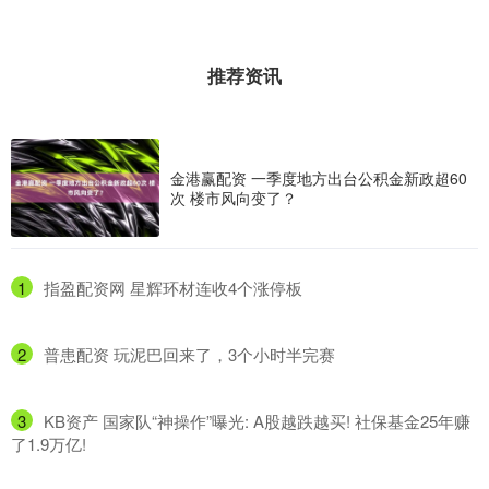
推荐资讯
金港赢配资 一季度地方出台公积金新政超60
次 楼市风向变了？
1
​指盈配资网 星辉环材连收4个涨停板
2
​普患配资 玩泥巴回来了，3个小时半完赛
3
​KB资产 国家队“神操作”曝光: A股越跌越买! 社保基金25年赚
了1.9万亿!