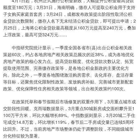
4月1日起，杭州正式施行公积金新政，大幅提升公积金最高贷款
额度至180万元；3月31日，海南明确，缴存人可提取公积金用于支持
子女购买家庭首套房；3月24日，成都发布政策提出阶段性取消公积
金贷款次数限制，缴存人名下无未结清公积金贷款，即可提出申请；2
月25日，上海将公积金贷款最高额度从160万元提高至240万元，叠加
上浮政策，最高可贷324万元……
中指研究院统计显示，一季度全国各省市(县)出台公积金相关政
策超60次，约占各地房地产相关政策总频次的近38%，成为各地优化
房地产政策的核心发力点。提高贷款额度、优化贷款次数认定、拓宽
提取使用范围、完善缴存政策等，是各地公积金新政的主要优化方
向。除此之外，一季度各地围绕激活购房需求、去化库存、盘活存量
等目标，还聚焦优化限制性政策、发放购房补贴、完善城市更新配套
政策、优化保障性住房相关政策等领域，出台相关政策约100次。
在政策托举和春节假期后市场修复的双重作用下，3月重点城市成
交阶段性回暖。克而瑞数据显示，3月重点50城新房成交面积攀升至1
100万平方米，环比大幅增长89%。中指数据则显示，3月20城二手住
宅成交14.8万套，环比增长119%，春节后二手房成交量已连续5周环
比回升。不过，当前房地产市场整体仍处于调整阶段，不同能级城市
分化特征较为显著。