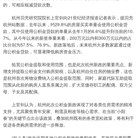
的，可相应核减贷款次数。
杭州贝壳研究院院长上官剑向21世纪经济报道记者表示，据贝壳
杭州站数据，去年以来，约29.8%的房屋买卖单量会使用公积金贷
款，其中仅使用公积金贷款的单量从去年1月的6.6%提升到当前的10.
7%。从今年以来的新签单量来看，200万元以内和300万元以内的占
比分别为57.5%、76.9%。新政落地后，未来杭州大多数家庭通过使
用公积金贷款，可显著降低购房资金压力。
拓宽公积金提取和使用范围，也是此次杭州新政的重要亮点。新
增支持提取公积金支付购房契税，以及杭州自住住房的物业费，这也
是杭州首次将物业费纳入公积金提取范围。同时，家庭代际互助提取
范围从此前的购房人直系亲属之间，扩大至缴存职工的配偶、双方父
母、子女及其配偶。
上官剑认为，杭州此次公积金新政体现了对各类住房需求的精准
支持，尤其聚焦青年安家、刚需及刚改等核心需求。在当前“小阳
春”的关键节点出台该政策，叠加杭州既有的各类宽松政策，将有利于
促进各类购房需求的进一步释放。
“杭八条”作为近期各地公积金新政的典型代表，其政策力度和覆