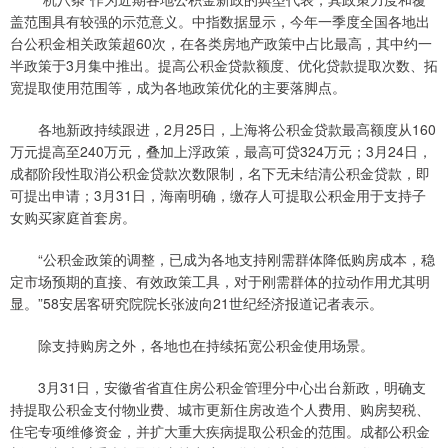
盖范围具有较强的示范意义。中指数据显示，今年一季度全国各地出
台公积金相关政策超60次，在各类房地产政策中占比最高，其中约一
半政策于3月集中推出。提高公积金贷款额度、优化贷款提取次数、拓
宽提取使用范围等，成为各地政策优化的主要落脚点。
各地新政持续跟进，2月25日，上海将公积金贷款最高额度从160
万元提高至240万元，叠加上浮政策，最高可贷324万元；3月24日，
成都阶段性取消公积金贷款次数限制，名下无未结清公积金贷款，即
可提出申请；3月31日，海南明确，缴存人可提取公积金用于支持子
女购买家庭首套房。
“公积金政策的调整，已成为各地支持刚需群体降低购房成本，稳
定市场预期的直接、有效政策工具，对于刚需群体的拉动作用尤其明
显。”58安居客研究院院长张波向21世纪经济报道记者表示。
除支持购房之外，各地也在持续拓宽公积金使用场景。
3月31日，安徽省省直住房公积金管理分中心出台新政，明确支
持提取公积金支付物业费、城市更新住房改造个人费用、购房契税、
住宅专项维修资金，并扩大重大疾病提取公积金的范围。成都公积金