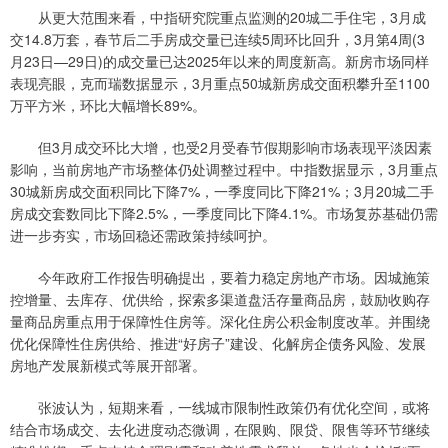
从更大范围来看，中指研究院重点监测的20城二手住宅，3月成
交14.8万套，春节后二手房成交量已连续5周环比回升，3月第4周(3
月23日—29日)的成交量已达2025年以来的周度新高。新房市场同样
表现亮眼，克而瑞数据显示，3月重点50城新房成交面积攀升至1100
万平方米，环比大幅增长89%。
但3月成交环比大增，也受2月受春节假期影响市场表现平淡因素
影响，当前房地产市场整体仍处调整过程中。中指数据显示，3月重点
30城新房成交面积同比下降7%，一季度同比下降21%；3月20城二手
房成交套数同比下降2.5%，一季度同比下降4.1%。市场复苏基础仍需
进一步夯实，市场回稳还需政策持续呵护。
今年政府工作报告明确提出，要着力稳定房地产市场。因城施策
控增量、去库存、优供给，探索多渠道盘活存量商品房，鼓励收购存
量商品房重点用于保障性住房等。深化住房公积金制度改革。并围绕
优化保障性住房供给、推进“好房子”建设、化解房企债务风险、发展
房地产发展新模式等展开部署。
张波认为，短期来看，一线城市限制性政策仍有优化空间，或将
结合市场成交、去化进度动态微调，在限购、限贷、限售等环节继续