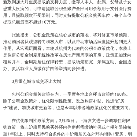
新政则加大对重疾提取的支持力度，缴存人本人、配偶、父母及子女
患重大疾病的，可申请提取公积金账户全部可用余额用于支付医疗费
用，且提取频次不受限制，同时支持提取公积金购买车位，每个车位
提取总额最高不超过10万元。
张波指出，公积金政策在核心城市的落地，将对修复市场预期、
推动购房者从观望转向积极入市，以及带动市场活跃度提升起到更大
作用。从宏观层面看，本轮以杭州为代表的公积金政策优化，本质上
是住房公积金制度系统性改革在房地产新周期的开启，政策正加速向
租购并举、全周期居住保障转型，提取场景拓宽、亲属互助、全国通
办、灵活就业人员缴存扩围等举措同步推进。
3月重点城市成交环比大增
包括公积金相关政策在内，一季度各地出台楼市政策约160条。
除了公积金政策外，优化限制性政策、发放购房补贴、推进“好房
子”建设、加快城市更新等，也是今年以来各地政策优化的重要方向。
在优化限制性政策方面，2月25日，上海发文进一步调减住房限
购政策，将非沪籍居民购买外环内住房所需缴纳社保或个税年限缩短
至1年以上，同时支持符合条件的非沪籍居民在外环内增购1套房，明