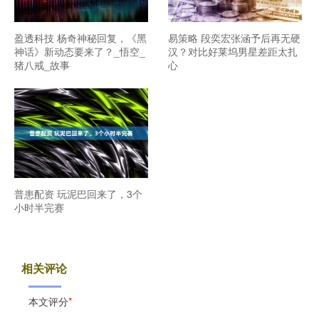
盈透科技 杨奇神秘回复，《黑
易策略 段奕宏张涵予后再无硬
神话》新动态要来了？_悟空_
汉？对比好莱坞男星差距太扎
猪八戒_故事
心
普患配资 玩泥巴回来了，3个
小时半完赛
相关评论
本文评分
*