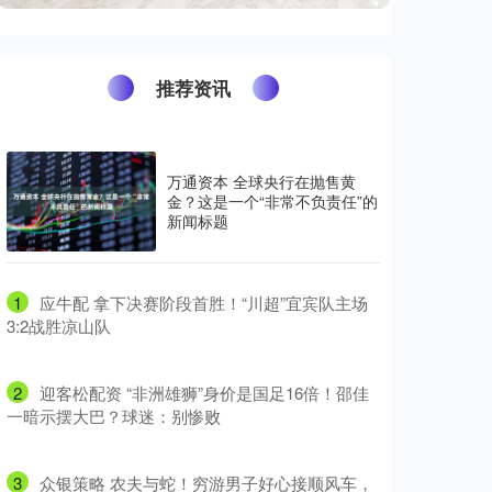
推荐资讯
万通资本 全球央行在抛售黄
金？这是一个“非常不负责任”的
新闻标题
1
​应牛配 拿下决赛阶段首胜！“川超”宜宾队主场
3:2战胜凉山队
2
​迎客松配资 “非洲雄狮”身价是国足16倍！邵佳
一暗示摆大巴？球迷：别惨败
3
​众银策略 农夫与蛇！穷游男子好心接顺风车，