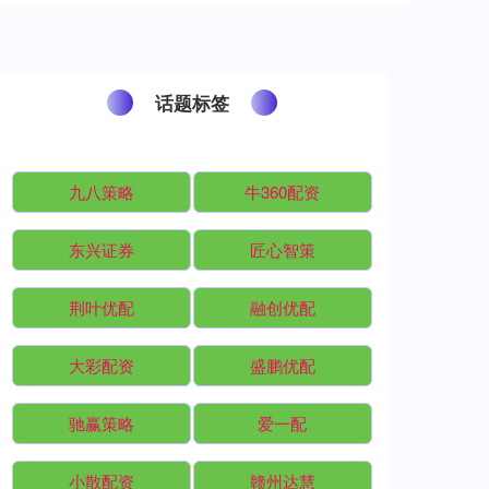
话题标签
九八策略
牛360配资
东兴证券
匠心智策
荆叶优配
融创优配
大彩配资
盛鹏优配
驰赢策略
爱一配
小散配资
赣州达慧