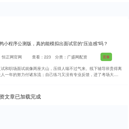
鸭小程序公测版，真的能模拟出面试官的“压迫感”吗？
：恒正网官网
查看：
223
分类：
广盛网配资
宏泰
复试和职场面试就像两座大山，压得人喘不过气来。线下辅导班贵得离
人一年的努力付诸东流；自己练习又没有专业反馈，进了考场大....
资文章已加载完成