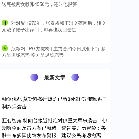
送完被两女赖账4550元，还叫他报警
4
​对对配 1976年，张春桥和王洪文落网后，姚文
元戴了帽子出家门，却再也没回去过
5
​股粮网 LPG龙虎榜 | 主力合约今日减仓下行 多
方呈进场态势 空方呈退场态势
最新文章
融创优配 莫斯科餐厅爆炸已致3死21伤 俄称系自
制炸弹袭击
匠心智策 特朗普接近批准对伊重大军事袭击；伊
朗称全面反击方案已就绪，警告美方勿冒险；美
驻中东多国使馆发布警报，建议公民考虑撤离