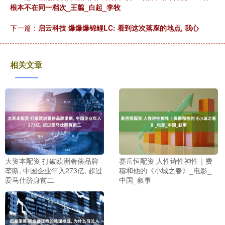
根本不在同一档次_王翦_白起_李牧
下一篇：
启云科技 爆爆爆锦鲤LC: 看到这次落座的地点, 我心
相关文章
大资本配资 打破欧洲奢侈品牌
赛岳恒配资 人性诗性神性｜费
垄断, 中国企业年入273亿, 超过
穆和他的《小城之春》_电影_
爱马仕跻身前二
中国_叙事