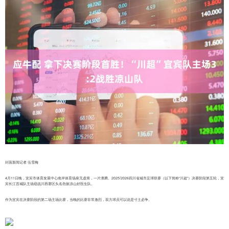
封面新闻记者 伍雪梅
4月11日晚，宜宾市体育发展中心南岸体育场座无虚席，一片沸腾。2025/2026四川省城市足球联赛（以下简称“川超”）决赛阶段第五轮，宜
宾长江首城队主场迎战川西赛区头名劲旅凉山好医生队。
作为宜宾在决赛阶段的第二场主场比赛，当晚的比赛非常激烈，双方球员可以说是寸土必争。