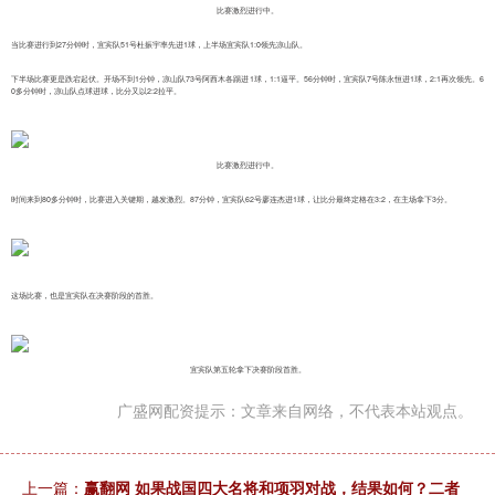
比赛激烈进行中。
当比赛进行到27分钟时，宜宾队51号杜振宇率先进1球，上半场宜宾队1:0领先凉山队。
下半场比赛更是跌宕起伏。开场不到1分钟，凉山队73号阿西木各踢进1球，1:1逼平。56分钟时，宜宾队7号陈永恒进1球，2:1再次领先。6
0多分钟时，凉山队点球进球，比分又以2:2拉平。
比赛激烈进行中。
时间来到80多分钟时，比赛进入关键期，越发激烈。87分钟，宜宾队62号廖连杰进1球，让比分最终定格在3:2，在主场拿下3分。
这场比赛，也是宜宾队在决赛阶段的首胜。
宜宾队第五轮拿下决赛阶段首胜。
广盛网配资提示：文章来自网络，不代表本站观点。
上一篇：
赢翻网 如果战国四大名将和项羽对战，结果如何？二者