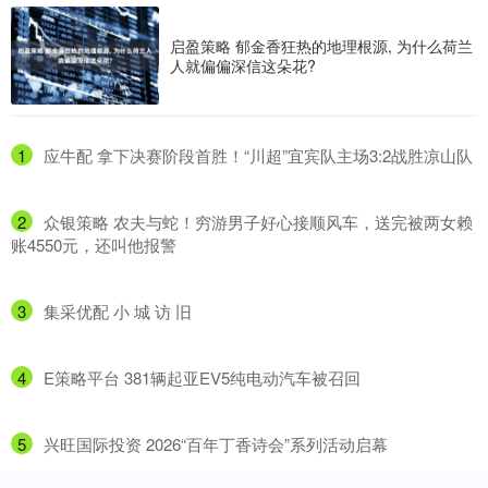
启盈策略 郁金香狂热的地理根源, 为什么荷兰
人就偏偏深信这朵花?
1
​应牛配 拿下决赛阶段首胜！“川超”宜宾队主场3:2战胜凉山队
2
​众银策略 农夫与蛇！穷游男子好心接顺风车，送完被两女赖
账4550元，还叫他报警
3
​集采优配 小 城 访 旧
4
​E策略平台 381辆起亚EV5纯电动汽车被召回
5
​兴旺国际投资 2026“百年丁香诗会”系列活动启幕