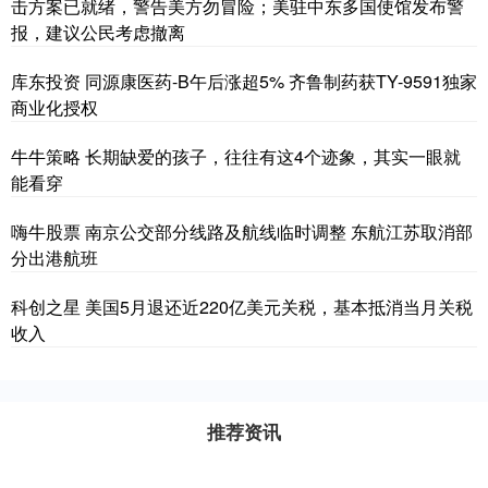
击方案已就绪，警告美方勿冒险；美驻中东多国使馆发布警
报，建议公民考虑撤离
库东投资 同源康医药-B午后涨超5% 齐鲁制药获TY-9591独家
商业化授权
牛牛策略 长期缺爱的孩子，往往有这4个迹象，其实一眼就
能看穿
嗨牛股票 南京公交部分线路及航线临时调整 东航江苏取消部
分出港航班
科创之星 美国5月退还近220亿美元关税，基本抵消当月关税
收入
推荐资讯